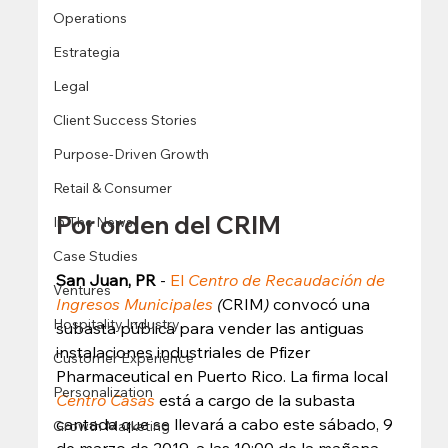
Operations
Estrategia
Legal
Client Success Stories
Purpose-Driven Growth
Retail & Consumer
Por orden del CRIM 
In The News
Case Studies
San Juan, PR
 -
 El 
Centro de Recaudación de 
Ventures
Ingresos Municipales 
(
CRIM
)
 convocó una 
Hospitality Industry
subasta pública para vender las antiguas 
instalaciones industriales de Pfizer 
Customer Experience
Pharmaceutical en Puerto Rico. La firma local 
Personalization
Centro Casas
 está a cargo de la subasta 
cantada que se llevará a cabo este sábado, 9 
Growth Marketing
de marzo de 2019, a las 10:00 de la mañana 