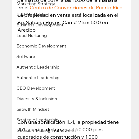
Marketing Strategy
en el 
Centro de Convenciones de Puerto Rico
. 
B2B Marketing
La propiedad en venta está localizada en el 
Bo. Sabana Hoyos, Carr # 2 km 60.0 en 
Business Development
Arecibo. 
Lead Nurturing
Economic Development
Software
Authentic Leadership
Authentic Leadership
CEO Development
Diversity & Inclusion
Growth Mindset
Strategic Leadership
Con una zonificación IL-1, la propiedad tiene 
251 cuerdas de terreno, 650,000 pies 
Decision-Making Frameworks
cuadrados de construcción y 1,000 