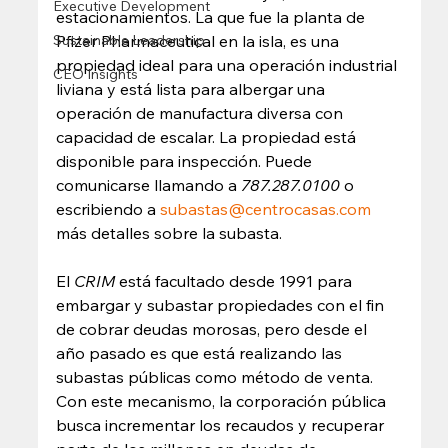
Executive Development
estacionamientos. La que fue la planta de 
Sustainable Leadership
Pfizer Pharmaceutical en la isla, es una 
propiedad ideal para una operación industrial 
CEO Insights
liviana y está lista para albergar una 
operación de manufactura diversa con 
capacidad de escalar. La propiedad está 
disponible para inspección. Puede 
comunicarse llamando a 
787.287.0100
 o 
escribiendo a 
subastas@centrocasas.com
más detalles sobre la subasta. 
El 
CRIM
 está facultado desde 1991 para 
embargar y subastar propiedades con el fin 
de cobrar deudas morosas, pero desde el 
año pasado es que está realizando las 
subastas públicas como método de venta. 
Con este mecanismo, la corporación pública 
busca incrementar los recaudos y recuperar 