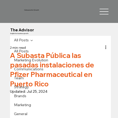
Outsource for Growth
The Advisor
Insights for business growth
All Posts
2 min read
All Posts
A Subasta Pública las
Marketing Evolution
pasadas instalaciones de
Communications
Pfizer Pharmaceutical en
Team
Puerto Rico
Strategy
Updated:
Jul 25, 2024
Brands
Marketing
General