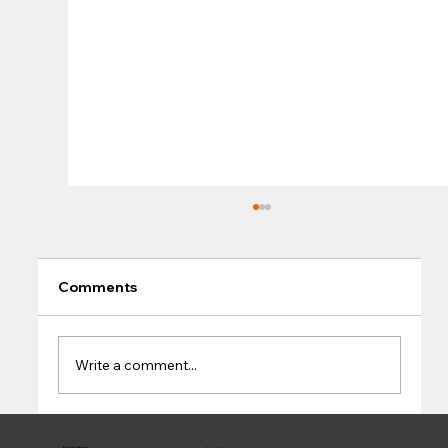
Comments
Write a comment...
Marketing for Growth: Personalization