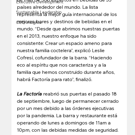
Executive Development
países alrededor del mundo. La lista 
Sustainable Leadership
representa la mejor guía internacional de los 
mejores bares y destinos de bebidas en el 
CEO Insights
mundo. “Desde que abrimos nuestras puertas 
en el 2013, nuestro enfoque ha sido 
consistente: Crear un espacio ameno para 
nuestra familia coctelera”, explicó Leslie 
Cofresí, cofundador de la barra. “Haciendo 
eco al espíritu que nos caracteriza y a la 
familia que hemos construido durante años, 
habrá Factoría para rato”, finalizó.  
La Factoría
 reabrió sus puertas el pasado 18 
de septiembre, luego de permanecer cerrado 
por un mes debido a las órdenes ejecutivas 
por la pandemia. La barra y restaurante está 
operando de lunes a domingos de 11am a 
10pm, con las debidas medidas de seguridad. 