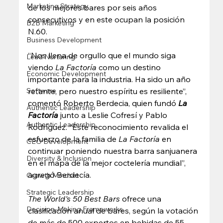
Marketing Strategy
de los mejores bares por seis años 
consecutivos y en este ocupan la posición 
B2B Marketing
N.60.  
Business Development
“Nos llena de orgullo que el mundo siga 
Lead Nurturing
viendo 
La Factoría
 como un destino 
Economic Development
importante para la industria. Ha sido un año 
retante, pero nuestro espíritu es resiliente”, 
Software
comentó Roberto Berdecia, quien fundó 
La 
Authentic Leadership
Factoría
 junto a Leslie Cofresí y Pablo 
Authentic Leadership
Rodríguez. “Este reconocimiento revalida el 
esfuerzo de la familia de
 La Factoría 
en 
CEO Development
continuar poniendo nuestra barra sanjuanera 
Diversity & Inclusion
en el mapa de la mejor coctelería mundial”, 
agregó Berdecía.  
Growth Mindset
Strategic Leadership
The World's 50 Best Bars
 ofrece una 
Decision-Making Frameworks
clasificación anual de bares, según la votación 
de más de 500 expertos en bebidas de 55 