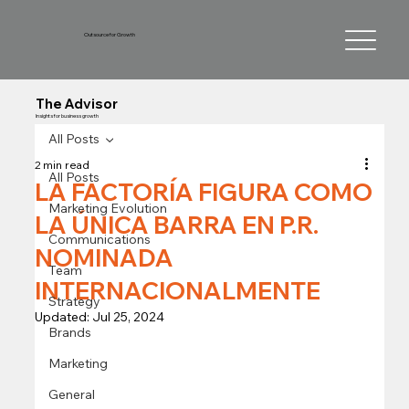
Outsource for Growth
The Advisor
Insights for business growth
All Posts
2 min read
All Posts
LA FACTORÍA FIGURA COMO
Marketing Evolution
LA ÚNICA BARRA EN P.R.
Communications
NOMINADA
Team
INTERNACIONALMENTE
Strategy
Updated:
Jul 25, 2024
Brands
Marketing
General