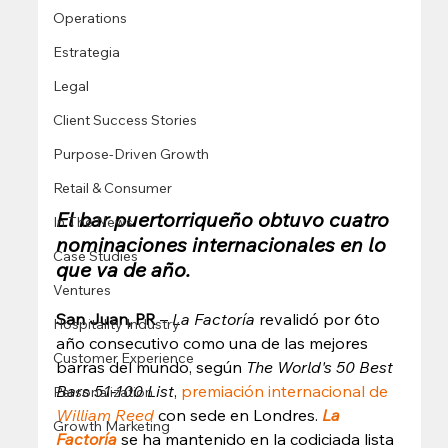
Operations
Estrategia
Legal
Client Success Stories
Purpose-Driven Growth
Retail & Consumer
El bar puertorriqueño obtuvo cuatro 
In The News
nominaciones internacionales en lo 
Case Studies
que va de año.
Ventures
San Juan, PR
 – 
La Factoría
 revalidó por 6to 
Hospitality Industry
año consecutivo como una de las mejores 
Customer Experience
barras del mundo, según 
The World's 50 Best 
Bars 51-100 List
, 
premiación internacional de 
Personalization
William Reed
 con sede en Londres. 
La 
Growth Marketing
Factoría
 se ha mantenido en la codiciada lista 